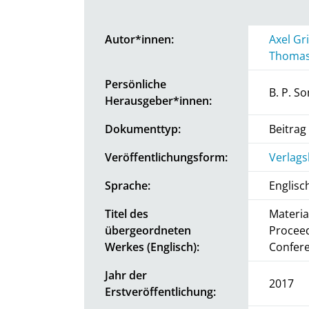
Autor*innen:
Axel Gr
Thomas
Persönliche
B. P. S
Herausgeber*innen:
Dokumenttyp:
Beitra
Veröffentlichungsform:
Verlags
Sprache:
Englisc
Titel des
Materia
übergeordneten
Proceed
Werkes (Englisch):
Confer
Jahr der
2017
Erstveröffentlichung: