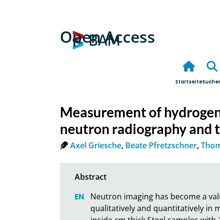
Open Access
Startseite
Suche
Measurement of hydrogen d
neutron radiography and
Axel Griesche
,
Beate Pfretzschner
,
Thom
Neutron imaging has become a valu
qualitatively and quantitatively i
inside cm thick Steel samples with