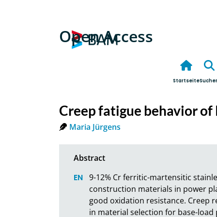
Open Access
Startseite
Suche
Creep fatigue behavior o
Maria Jürgens
9-12% Cr ferritic-martensitic stain
construction materials in power pla
good oxidation resistance. Creep r
in material selection for base-load