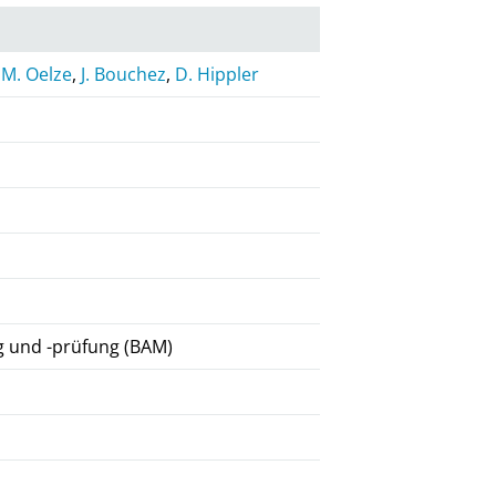
,
M. Oelze
,
J. Bouchez
,
D. Hippler
g und -prüfung (BAM)