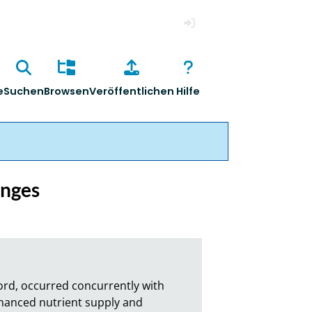
Anmelden
e
Suchen
Browsen
Veröffentlichen
Hilfe
onges
rd, occurred concurrently with 
anced nutrient supply and 