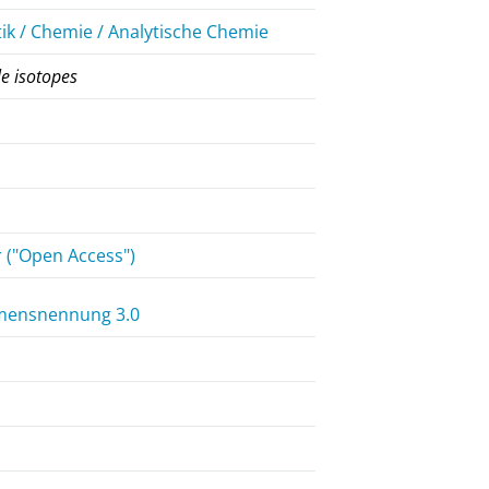
k / Chemie / Analytische Chemie
le isotopes
r ("Open Access")
mensnennung 3.0