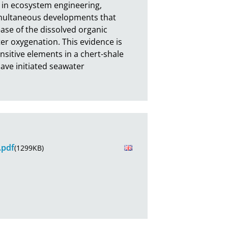
 in ecosystem engineering, 
imultaneous developments that 
se of the dissolved organic 
 oxygenation. This evidence is 
sitive elements in a chert-shale 
ve initiated seawater 
.pdf
(1299KB)