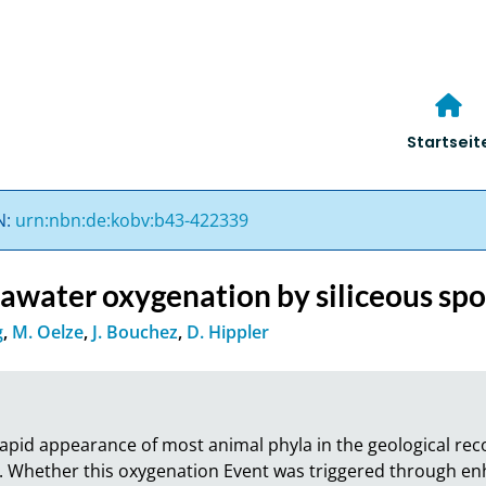
Startseit
N:
urn:nbn:de:kobv:b43-422339
awater oxygenation by siliceous sp
g
,
M. Oelze
,
J. Bouchez
,
D. Hippler
apid appearance of most animal phyla in the geological reco
 Whether this oxygenation Event was triggered through enh