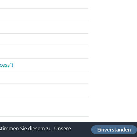
cess")
 stimmen Sie diesem zu.
Unsere
Einverstanden