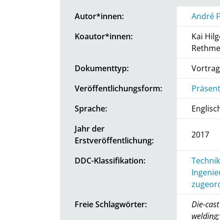
Autor*innen:
André F
Koautor*innen:
Kai Hil
Rethme
Dokumenttyp:
Vortrag
Veröffentlichungsform:
Präsent
Sprache:
Englisc
Jahr der
2017
Erstveröffentlichung:
DDC-Klassifikation:
Technik
Ingenie
zugeord
Freie Schlagwörter:
Die-cas
welding;