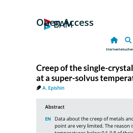
Open Access
Startseite
Suche
Creep of the single-cryst
at a super-solvus tempera
A. Epishin
Data about the creep of metals and 
point are very limited. The reason i
temperatures below 0.6-0.8 of their 