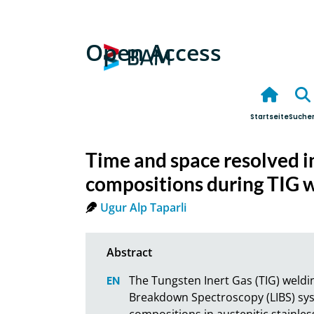
Open Access
Startseite
Suche
Time and space resolved in
compositions during TIG 
Ugur Alp Taparli
The Tungsten Inert Gas (TIG) weld
Breakdown Spectroscopy (LIBS) sys
compositions in austenitic stainless