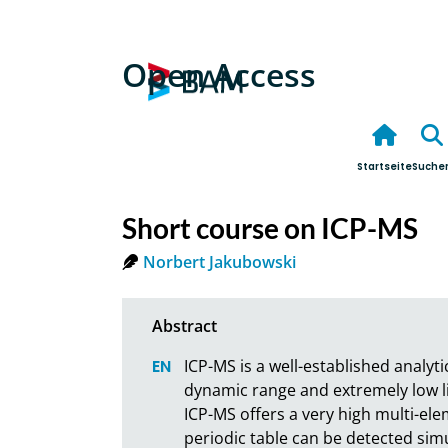
Open Access
Startseite
Suche
Short course on ICP-MS
Norbert Jakubowski
ICP-MS is a well-established analyt
dynamic range and extremely low li
ICP-MS offers a very high multi-el
periodic table can be detected simul