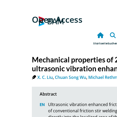
Open Access
Startseite
Suche
Mechanical properties of 
ultrasonic vibration enhan
X. C. Liu
,
Chuan Song Wu
,
Michael Rethm
Ultrasonic vibration enhanced frict
of conventional friction stir weldin
directly into the localized area of 