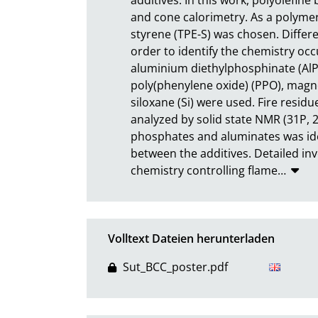
and cone calorimetry. As a polyme
styrene (TPE-S) was chosen. Differe
order to identify the chemistry occu
aluminium diethylphosphinate (AlP
poly(phenylene oxide) (PPO), magn
siloxane (Si) were used. Fire resid
analyzed by solid state NMR (31P, 27
phosphates and aluminates was ident
between the additives. Detailed inv
chemistry controlling flame
…
Volltext Dateien herunterladen
Sut_BCC_poster.pdf