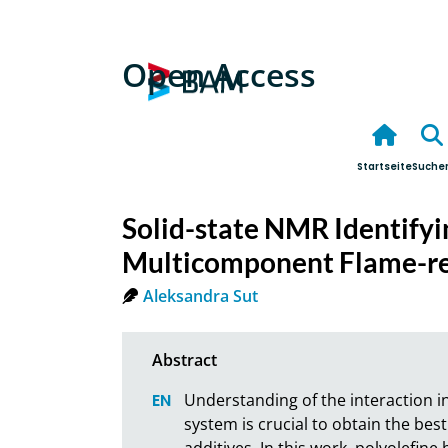
Open Access
Startseite
Suche
Solid-state NMR Identifyi
Multicomponent Flame-re
Aleksandra Sut
Understanding of the interaction 
system is crucial to obtain the bes
additives. In this work, polyolefin