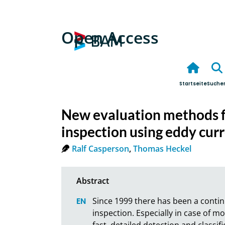
Open Access
Startseite
Suche
New evaluation methods fo
inspection using eddy cur
Ralf Casperson
,
Thomas Heckel
Since 1999 there has been a conti
inspection. Especially in case of m
fast, detailed detection and classifi