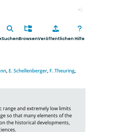
Anmelden
e
Suchen
Browsen
Veröffentlichen
Hilfe
ann
,
E. Schellenberger
,
F. Theuring
,
c range and extremely low limits 
ge so that many elements of the 
 on the historical developments, 
ciences.