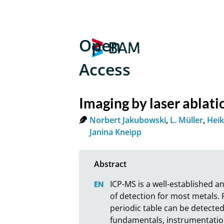
Open
Access
Imaging by laser ablat
Norbert Jakubowski
,
L. Müller
,
Heik
Janina Kneipp
ICP-MS is a well-established a
of detection for most metals.
periodic table can be detected
fundamentals, instrumentation 