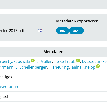
Metadaten exportieren
rlin_2017.pdf
RIS
XML
Metadaten
rbert Jakubowski
,
L. Müller
,
Heike Traub
,
D. Esteban-F
rrmann
,
E. Schellenberger
,
F. Theuring
,
Janina Kneipp
nstiges
äsentation
glisch