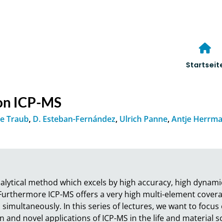
Startseit
ion ICP-MS
e Traub
,
D. Esteban-Fernández
,
Ulrich Panne
,
Antje Herrm
nalytical method which excels by high accuracy, high dynami
 Furthermore ICP-MS offers a very high multi-element covera
 simultaneously. In this series of lectures, we want to focus
and novel applications of ICP-MS in the life and material s