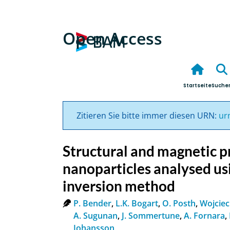
Open Access
Startseite
Suche
Zitieren Sie bitte immer diesen URN:
ur
Structural and magnetic p
nanoparticles analysed us
inversion method
P. Bender
,
L.K. Bogart
,
O. Posth
,
Wojciec
A. Sugunan
,
J. Sommertune
,
A. Fornara
,
Johansson