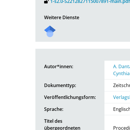
1-s2.0-S2212827115007891-main.pdf
Weitere Dienste
Autor*innen:
A. Dant
Cynthia
Dokumenttyp:
Zeitschr
Veröffentlichungsform:
Verlags
Sprache:
Englisc
Titel des
übergeordneten
Procedi