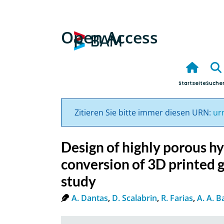
Open Access
Startseite
Suche
Zitieren Sie bitte immer diesen URN:
ur
Design of highly porous h
conversion of 3D printed 
study
A. Dantas
,
D. Scalabrin
,
R. Farias
,
A. A. 