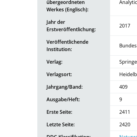
übergeordneten
Analyti
Werkes (Englisch):
Jahr der
2017
Erstveröffentlichung:
Veröffentlichende
Bundesa
Institution:
Verlag:
Springe
Verlagsort:
Heidel
Jahrgang/Band:
409
Ausgabe/Heft:
9
Erste Seite:
2411
Letzte Seite:
2420
DDC-Klassifikation:
Naturwi