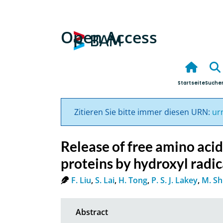
Open Access
Startseite
Suche
Zitieren Sie bitte immer diesen URN:
ur
Release of free amino aci
proteins by hydroxyl radic
F. Liu
,
S. Lai
,
H. Tong
,
P. S. J. Lakey
,
M. Sh