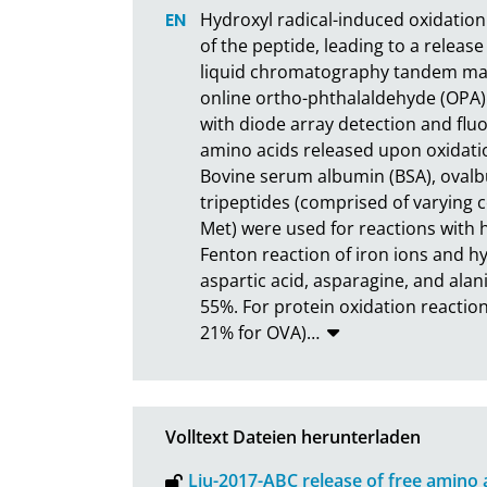
Hydroxyl radical-induced oxidation 
of the peptide, leading to a releas
liquid chromatography tandem ma
online ortho-phthalaldehyde (OPA) 
with diode array detection and fluo
amino acids released upon oxidatio
Bovine serum albumin (BSA), ovalb
tripeptides (comprised of varying c
Met) were used for reactions with 
Fenton reaction of iron ions and hy
aspartic acid, asparagine, and alan
55%. For protein oxidation reaction
21% for OVA)
…
Volltext Dateien herunterladen
Liu-2017-ABC release of free amino 