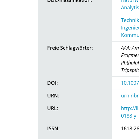
Analyti
Technik
Ingenie
Kommun
Freie Schlagwörter:
AAA; Am
Fragmen
Phthalal
Tripepti
DOI:
10.1007
URN:
urn:nbn
URL:
http://
0188-y
ISSN:
1618-2