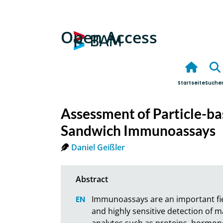
Open Access
Startseite
Suche
Assessment of Particle-ba
Sandwich Immunoassays
Daniel Geißler
Immunoassays are an important field 
and highly sensitive detection of ma
analytes such as proteins, hormon