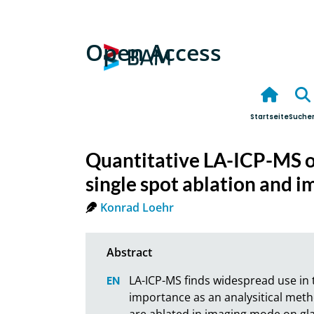
Open Access
Startseite
Suche
Quantitative LA-ICP-MS of
single spot ablation and i
Konrad Loehr
LA-ICP-MS finds widespread use in t
importance as an analysitical method 
are ablated in imaging mode on glas