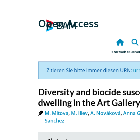
Open Access
Startseite
Suche
Zitieren Sie bitte immer diesen URN:
ur
Diversity and biocide susc
dwelling in the Art Galler
M. Mitova
,
M. Iliev
,
A. Nováková
,
Anna G
Sanchez