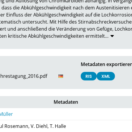
ung und Auflösung von Chromkarbiden abhängig. In vergange
ass die Abkühlgeschwindigkeit nach dem Austenitisieren ei
Der Einfluss der Abkühlgeschwindigkeit auf die Lochkorrosi
tematisch untersucht. Mit Hilfe des Stirnabschreckversuche
iert und anschließend die Veränderung von Gefüge, Lochkor
ten kritische Abkühlgeschwindigkeiten ermittelt
…
Metadaten exportiere
hrestagung_2016.pdf
RIS
XML
Metadaten
 Müller
ul Rosemann, V. Diehl, T. Halle