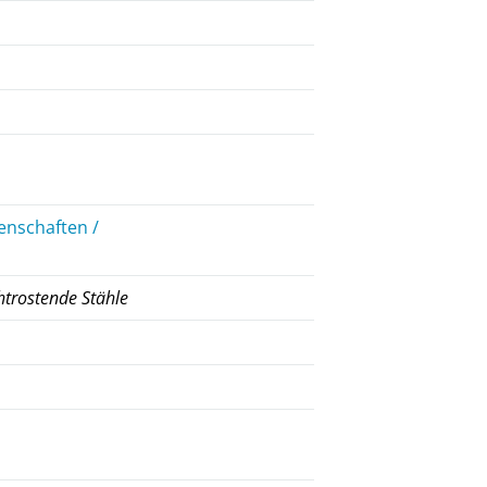
enschaften /
htrostende Stähle