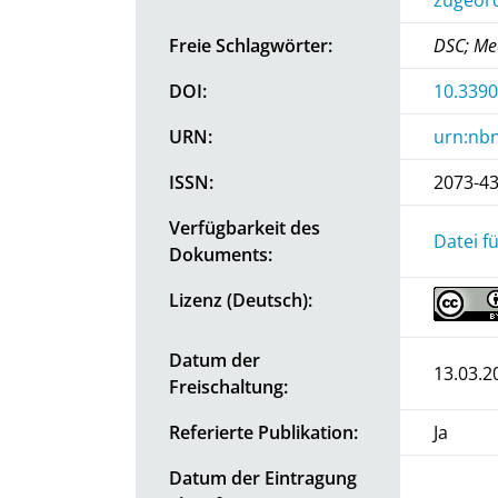
Freie Schlagwörter:
DSC; Me
DOI:
10.339
URN:
urn:nbn
ISSN:
2073-4
Verfügbarkeit des
Datei f
Dokuments:
Lizenz (Deutsch):
Datum der
13.03.2
Freischaltung:
Referierte Publikation:
Ja
Datum der Eintragung