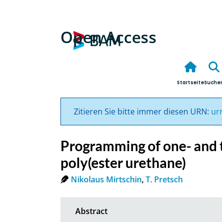
Open Access
Startseite
Suche
Zitieren Sie bitte immer diesen URN:
ur
Programming of one- and t
poly(ester urethane)
Nikolaus Mirtschin
,
T. Pretsch