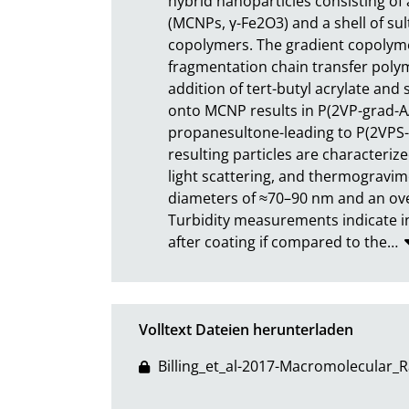
hybrid nanoparticles consisting of 
(MCNPs, γ-Fe2O3) and a shell of sult
copolymers. The gradient copolymer
fragmentation chain transfer polyme
addition of tert-butyl acrylate and
onto MCNP results in P(2VP-grad-A
propanesultone-leading to P(2VPS-g
resulting particles are characteri
light scattering, and thermogravim
diameters of ≈70–90 nm and an over
Turbidity measurements indicate in
after coating if compared to the
…
Volltext Dateien herunterladen
Billing_et_al-2017-Macromolecular