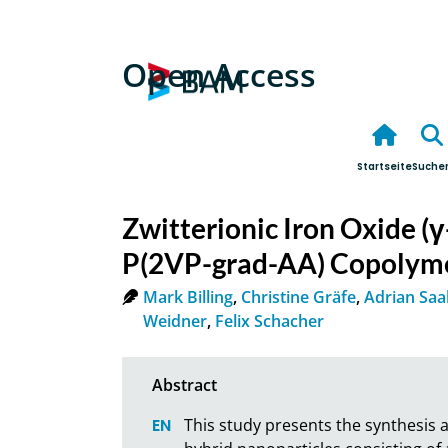
Open Access
Startseite
Suche
Zwitterionic Iron Oxide (
P(2VP-grad-AA) Copolym
Mark Billing
,
Christine Gräfe
,
Adrian Saa
Weidner
,
Felix Schacher
This study presents the synthesis a