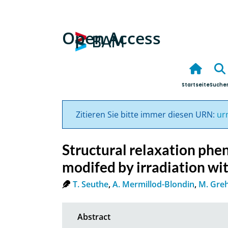
Open Access
Startseite
Suche
Zitieren Sie bitte immer diesen URN:
ur
Structural relaxation phen
modifed by irradiation wi
T. Seuthe
,
A. Mermillod-Blondin
,
M. Gre