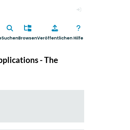
Anmelden
e
Suchen
Browsen
Veröffentlichen
Hilfe
pplications - The