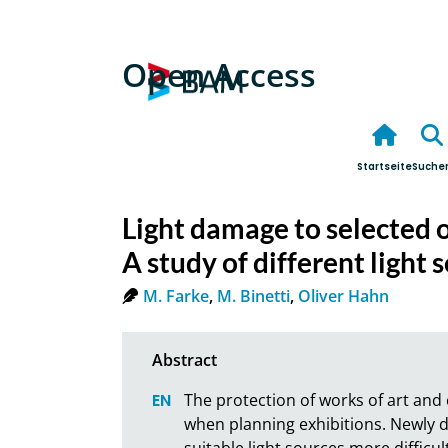
Open Access
Startseite
Suche
Light damage to selected o
A study of different light 
M. Farke
,
M. Binetti
,
Oliver Hahn
The protection of works of art and c
when planning exhibitions. Newly d
suitable light sources more difficul