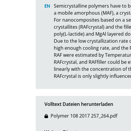
Semicrystalline polymers have to b
a mobile amorphous (MAF), a crystal
For nanocomposites based on a semi
crystallites (RAFcrystal) and the fi
poly(L-lactide) and MgAl layered do
Due to the low crystallization rate 
high enough cooling rate, and the R
RAF were estimated by Temperature 
RAFcrystal, and RAFfiller could be e
linearly with the concentration of t
RAFcrystal is only slightly influenc
Volltext Dateien herunterladen
Polymer 108 2017 257_264.pdf