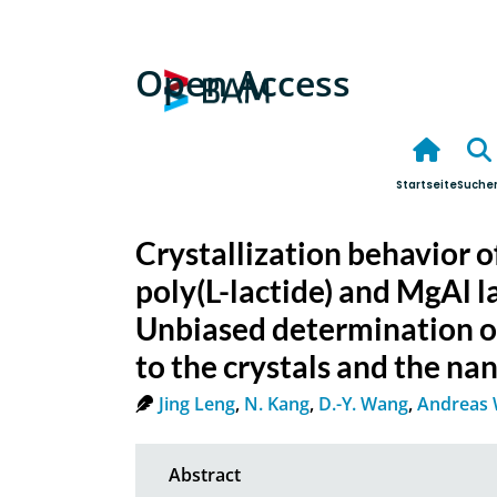
Open Access
Startseite
Suche
Crystallization behavior 
poly(L-lactide) and MgAl l
Unbiased determination o
to the crystals and the nan
Jing Leng
,
N. Kang
,
D.-Y. Wang
,
Andreas