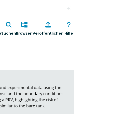
Anmelden
e
Suchen
Browsen
Veröffentlichen
Hilfe
nd experimental data using the 
onse and the boundary conditions 
 PRV, highlighting the risk of 
imilar to the bare tank.