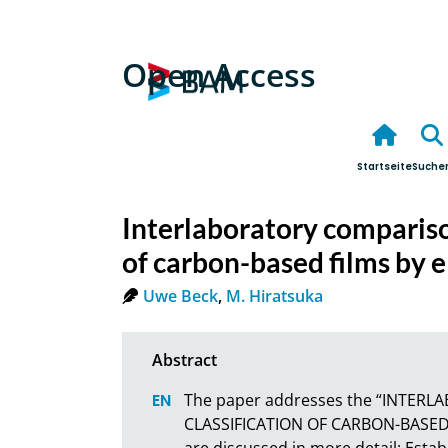
Open Access
Startseite
Suche
Interlaboratory comparison
of carbon-based films by 
Uwe Beck
,
M. Hiratsuka
The paper addresses the “INTER
CLASSIFICATION OF CARBON-BASED F
are discussed in more detail: Establ