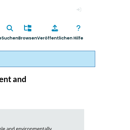
Anmelden
e
Suchen
Browsen
Veröffentlichen
Hilfe
ent and
ble and environmentally 