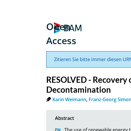
Open
Access
Zitieren Sie bitte immer diesen UR
RESOLVED - Recovery of
Decontamination
Karin Weimann
,
Franz-Georg Simo
The use of renewable energy t