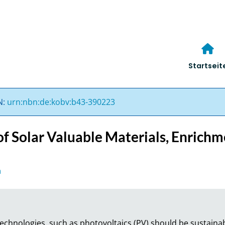
Startseit
N:
urn:nbn:de:kobv:b43-390223
 Solar Valuable Materials, Enrichm
n
echnologies, such as photovoltaics (PV) should be sustaina