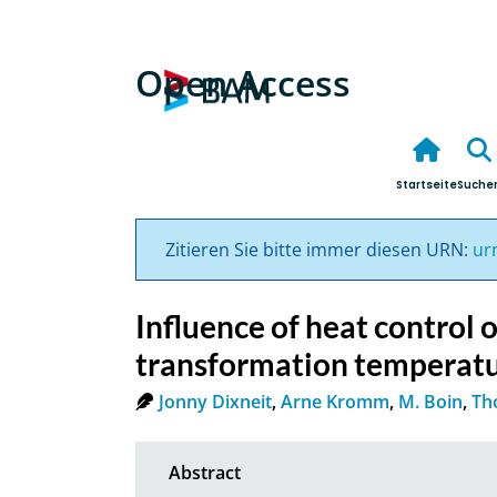
Open Access
Startseite
Suche
Zitieren Sie bitte immer diesen URN:
ur
Influence of heat control o
transformation temperatur
Jonny Dixneit
,
Arne Kromm
,
M. Boin
,
Th