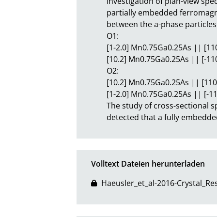
investigation of plan-view spe
partially embedded ferromagnet
between the a-phase particles
O1:

[1-2.0] Mn0.75Ga0.25As || [110
[10.2] Mn0.75Ga0.25As || [-110
O2:

[10.2] Mn0.75Ga0.25As || [110]
[1-2.0] Mn0.75Ga0.25As || [-110
The study of cross-sectional s
detected that a fully embedded
Volltext Dateien herunterladen
Haeusler_et_al-2016-Crystal_R