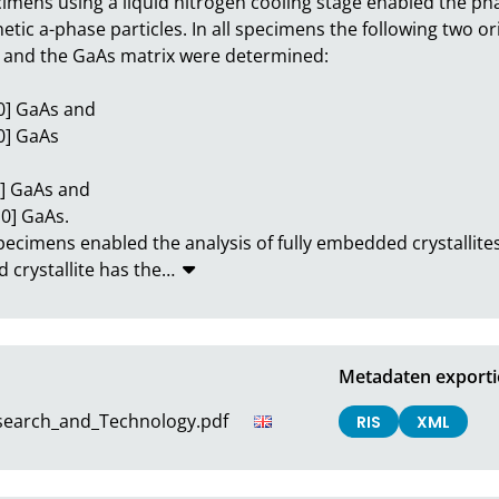
cimens using a liquid nitrogen cooling stage enabled the pha
ic a-phase particles. In all specimens the following two ori
 and the GaAs matrix were determined:

] GaAs and

] GaAs

 GaAs and

] GaAs.

pecimens enabled the analysis of fully embedded crystallite
 crystallite has the
…
Metadaten exporti
esearch_and_Technology.pdf
RIS
XML