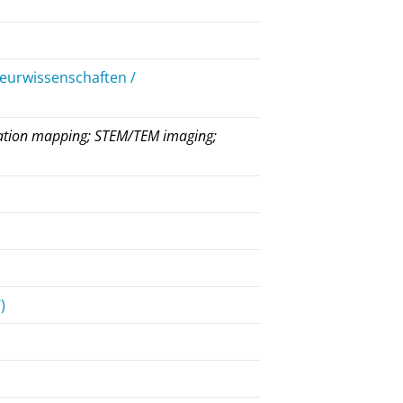
ieurwissenschaften /
n
ntation mapping; STEM/TEM imaging;
)