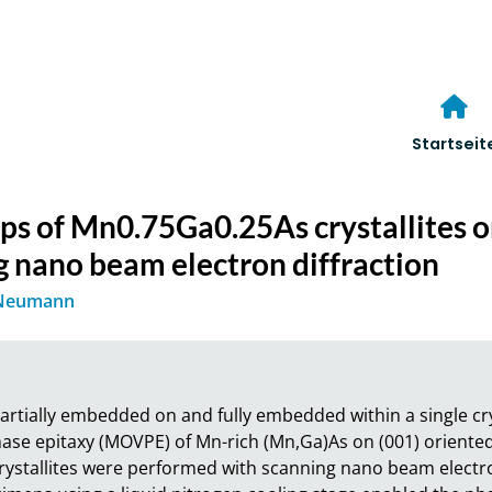
Startseit
ips of Mn0.75Ga0.25As crystallites 
 nano beam electron diffraction
Neumann
artially embedded on and fully embedded within a single cry
ase epitaxy (MOVPE) of Mn-rich (Mn,Ga)As on (001) oriente
crystallites were performed with scanning nano beam electro