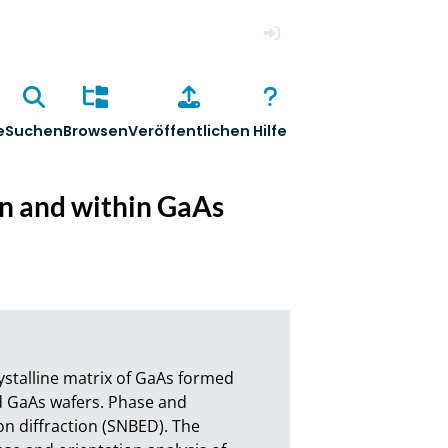
Anmelden
e
Suchen
Browsen
Veröffentlichen
Hilfe
on and within GaAs
stalline matrix of GaAs formed 
d GaAs wafers. Phase and 
n diffraction (SNBED). The 