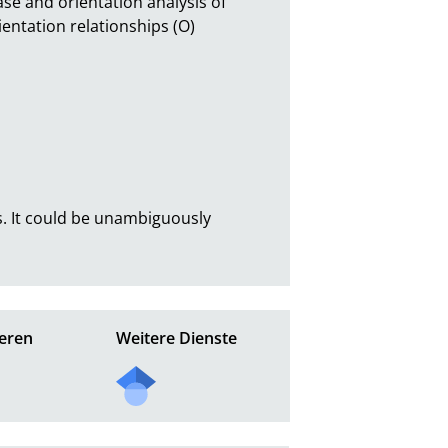
se and orientation analysis of 
entation relationships (O) 
s. It could be unambiguously 
eren
Weitere Dienste