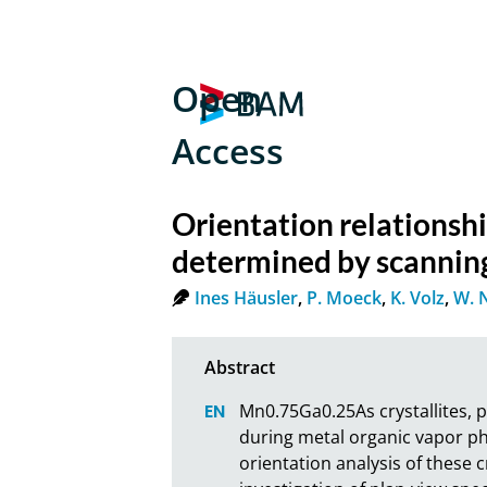
Open
Access
Orientation relationsh
determined by scanning
Ines Häusler
,
P. Moeck
,
K. Volz
,
W. 
Mn0.75Ga0.25As crystallites, p
during metal organic vapor ph
orientation analysis of these 