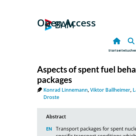
Open Access
Startseite
Suche
Aspects of spent fuel beh
packages
Konrad Linnemann
,
Viktor Ballheimer
,
L
Droste
Transport packages for spent nucle
specific transport conditions which 