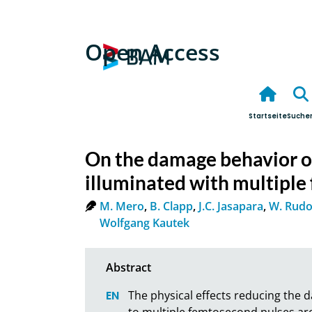
Open Access
Startseite
Suche
On the damage behavior of
illuminated with multiple
M. Mero
,
B. Clapp
,
J.C. Jasapara
,
W. Rudo
Wolfgang Kautek
The physical effects reducing the 
to multiple femtosecond pulses are 