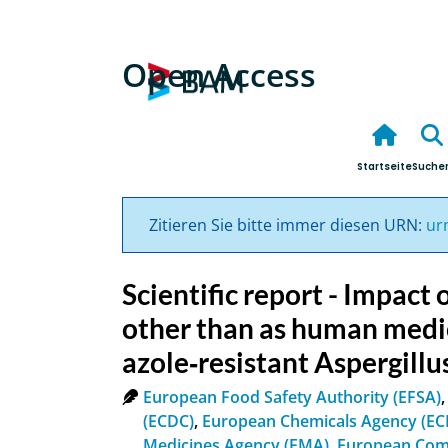
Open Access
Startseite
Suche
Zitieren Sie bitte immer diesen URN:
ur
Scientific report - Impact 
other than as human medi
azole‐resistant Aspergillu
European Food Safety Authority (EFSA)
(ECDC)
,
European Chemicals Agency (EC
Medicines Agency (EMA)
,
European Comm