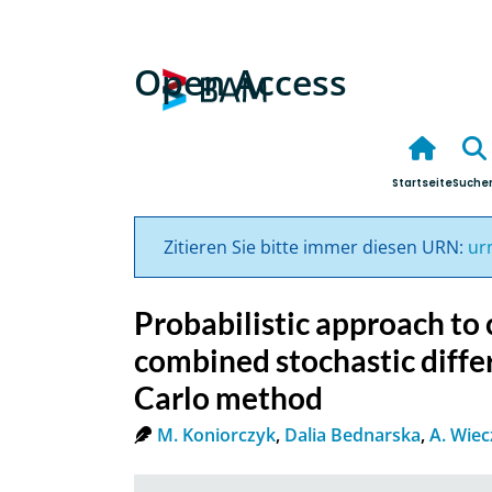
Open Access
Startseite
Suche
Zitieren Sie bitte immer diesen URN:
ur
Probabilistic approach to 
combined stochastic diffe
Carlo method
M. Koniorczyk
,
Dalia Bednarska
,
A. Wiec