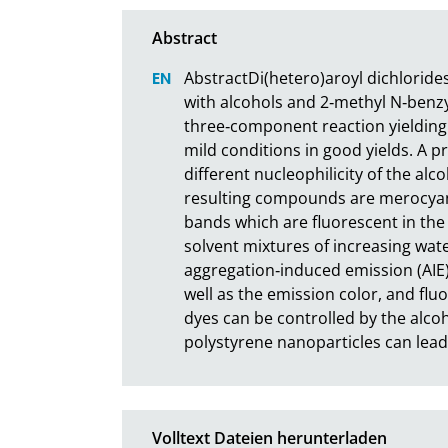
AbstractDi(hetero)aroyl dichloride
with alcohols and 2‐methyl N‐benzyl
three‐component reaction yielding 
mild conditions in good yields. A pr
different nucleophilicity of the alc
resulting compounds are merocyan
bands which are fluorescent in the s
solvent mixtures of increasing wate
aggregation‐induced emission (AIE) 
well as the emission color, and flu
dyes can be controlled by the alcoh
polystyrene nanoparticles can lead
Volltext Dateien herunterladen