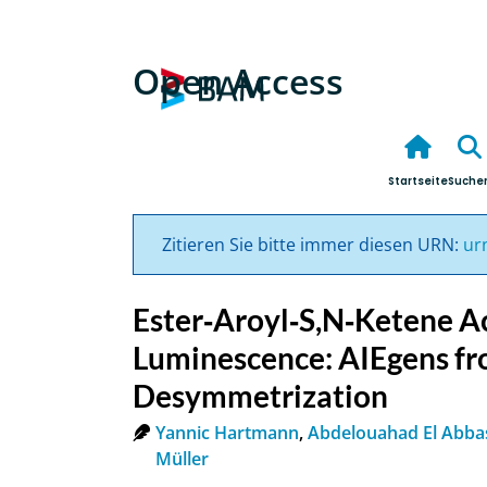
Open Access
Startseite
Suche
Zitieren Sie bitte immer diesen URN:
ur
Ester‐Aroyl‐S,N‐Ketene Ac
Luminescence: AIEgens f
Desymmetrization
Yannic Hartmann
,
Abdelouahad El Abba
Müller