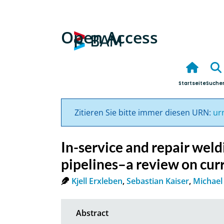
Open Access
Startseite
Suche
Zitieren Sie bitte immer diesen URN:
ur
In-service and repair wel
pipelines–a review on curr
Kjell Erxleben
,
Sebastian Kaiser
,
Michael