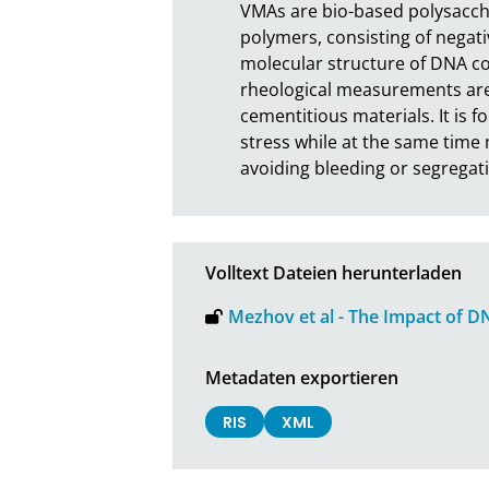
VMAs are bio-based polysaccha
polymers, consisting of negati
molecular structure of DNA cont
rheological measurements are
cementitious materials. It is 
stress while at the same time 
avoiding bleeding or segregati
Volltext Dateien herunterladen
Mezhov et al - The Impact of D
Metadaten exportieren
RIS
XML