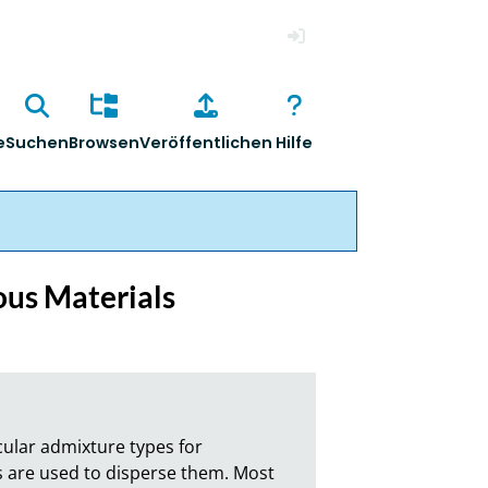
Anmelden
e
Suchen
Browsen
Veröffentlichen
Hilfe
ous Materials
lar admixture types for 
s are used to disperse them. Most 