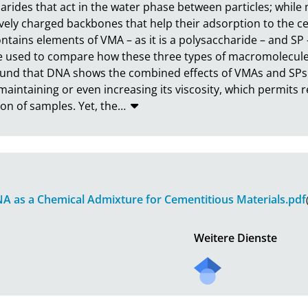
rides that act in the water phase between particles; while 
vely charged backbones that help their adsorption to the ce
ains elements of VMA – as it is a polysaccharide – and SP – as
 used to compare how these three types of macromolecules
found that DNA shows the combined effects of VMAs and SPs o
maintaining or even increasing its viscosity, which permits 
on of samples. Yet, the
…
NA as a Chemical Admixture for Cementitious Materials.pdf
Weitere Dienste