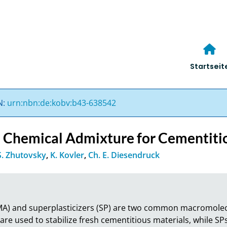
Startseit
N:
urn:nbn:de:kobv:b43-638542
a Chemical Admixture for Cementiti
S. Zhutovsky
,
K. Kovler
,
Ch. E. Diesendruck
MA) and superplasticizers (SP) are two common macromolecu
re used to stabilize fresh cementitious materials, while SP