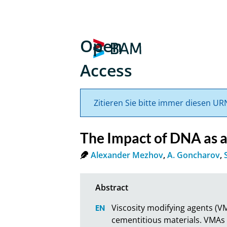
Open
Access
Zitieren Sie bitte immer diesen UR
The Impact of DNA as 
Alexander Mezhov
,
A. Goncharov
,
Viscosity modifying agents (V
cementitious materials. VMAs a