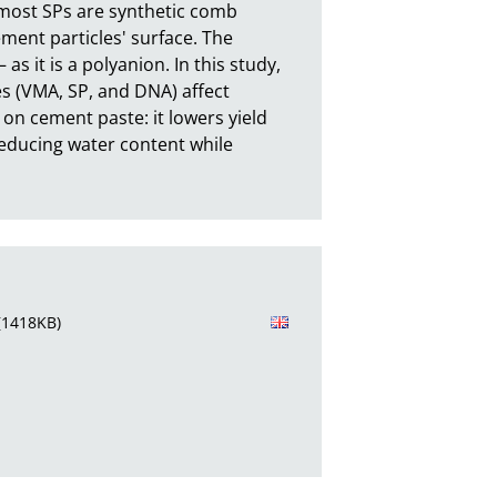
most SPs are synthetic comb 
ment particles' surface. The 
 it is a polyanion. In this study, 
 (VMA, SP, and DNA) affect 
n cement paste: it lowers yield 
reducing water content while 
(1418KB)