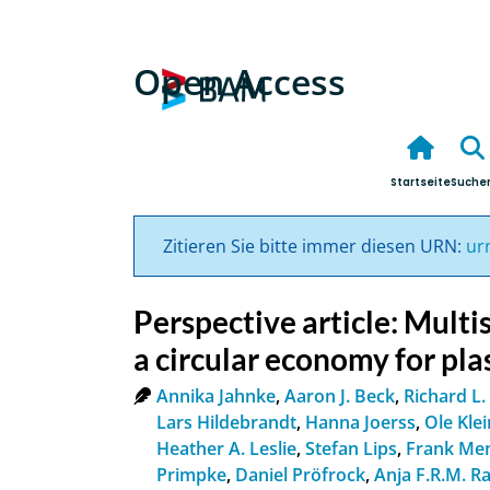
Open Access
Startseite
Suche
Zitieren Sie bitte immer diesen URN:
ur
Perspective article: Multi
a circular economy for pla
Annika Jahnke
,
Aaron J. Beck
,
Richard L.
Lars Hildebrandt
,
Hanna Joerss
,
Ole Klei
Heather A. Leslie
,
Stefan Lips
,
Frank Me
Primpke
,
Daniel Pröfrock
,
Anja F.R.M. 