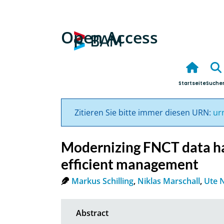
Open Access
Startseite
Suche
Zitieren Sie bitte immer diesen URN:
ur
Modernizing FNCT data ha
efficient management
Markus Schilling
,
Niklas Marschall
,
Ute N