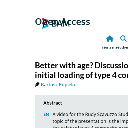
Open Access
Startseite
Suche
Better with age? Discussi
initial loading of type 4 
Bartosz Popiela
A video for the Rudy Scavuzzo Stu
topic of the presentation is the im
the safety of type 4 composite pres