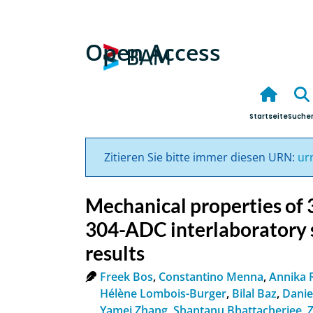
Open Access
Startseite
Suche
Zitieren Sie bitte immer diesen URN:
ur
Mechanical properties of 
304-ADC interlaboratory 
results
Freek Bos
,
Constantino Menna
,
Annika 
Hélène Lombois-Burger
,
Bilal Baz
,
Danie
Yamei Zhang
,
Shantanu Bhattacherjee
,
Z