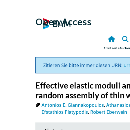
Open Access
Startseite
Suche
Zitieren Sie bitte immer diesen URN:
ur
Effective elastic moduli a
random assembly of thin w
Antonios E. Giannakopoulos
,
Athanasios
Efstathios Platypodis
,
Robert Eberwein