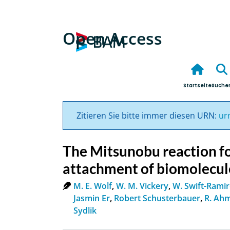
Open Access
Startseite
Suche
Zitieren Sie bitte immer diesen URN:
ur
The Mitsunobu reaction fo
attachment of biomolecul
M. E. Wolf
,
W. M. Vickery
,
W. Swift-Ramir
Jasmin Er
,
Robert Schusterbauer
,
R. Ah
Sydlik