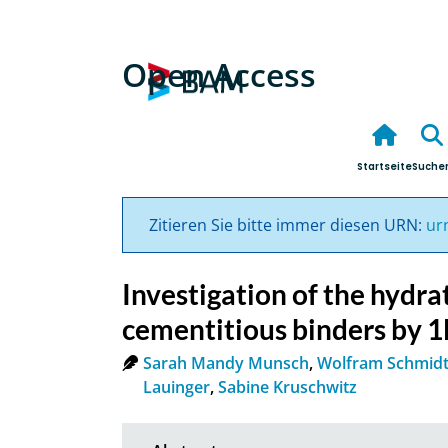
Open Access
Startseite
Suche
Zitieren Sie bitte immer diesen URN:
ur
Investigation of the hydra
cementitious binders by
Sarah Mandy Munsch
,
Wolfram Schmid
Lauinger
,
Sabine Kruschwitz