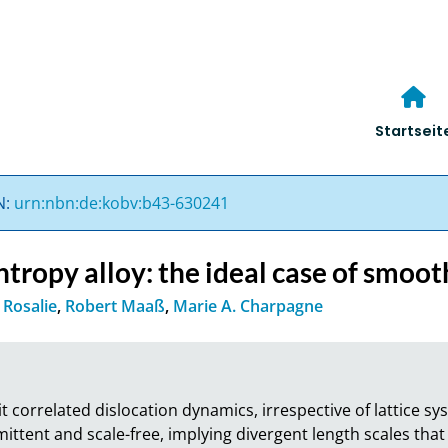
Startseit
N:
urn:nbn:de:kobv:b43-630241
ntropy alloy: the ideal case of smoot
n Rosalie
,
Robert Maaß
,
Marie A. Charpagne
it correlated dislocation dynamics, irrespective of lattice sys
ittent and scale-free, implying divergent length scales that pla