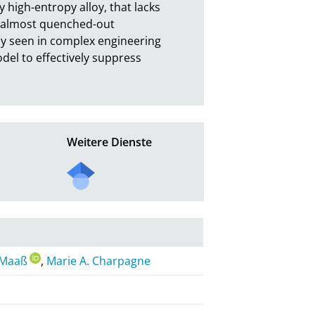
high-entropy alloy, that lacks 
in almost quenched-out 
ly seen in complex engineering 
el to effectively suppress 
Weitere Dienste
 Maaß
,
Marie A. Charpagne