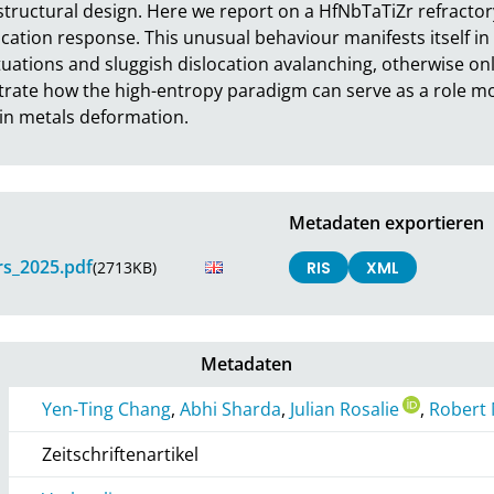
structural design. Here we report on a HfNbTaTiZr refractory 
islocation response. This unusual behaviour manifests itself 
ctuations and sluggish dislocation avalanching, otherwise on
trate how the high-entropy paradigm can serve as a role mod
 in metals deformation.
Metadaten exportieren
rs_2025.pdf
(2713KB)
RIS
XML
Metadaten
Yen-Ting Chang
,
Abhi Sharda
,
Julian Rosalie
,
Robert
Zeitschriftenartikel