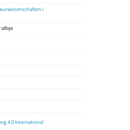
ieurwissenschaften /
n
 alloys
g 4.0 International