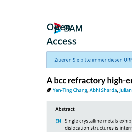
Open
Access
Zitieren Sie bitte immer diesen UR
A bcc refractory high-e
Yen-Ting Chang
,
Abhi Sharda
,
Julia
Single crystalline metals exhib
dislocation structures is interm