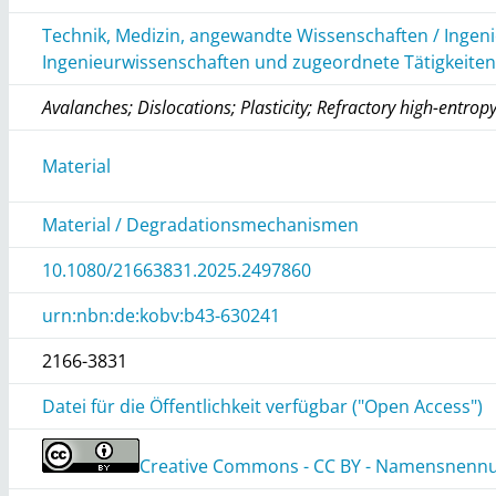
Technik, Medizin, angewandte Wissenschaften / Ingen
Ingenieurwissenschaften und zugeordnete Tätigkeite
Avalanches; Dislocations; Plasticity; Refractory high-entropy
Material
Material / Degradationsmechanismen
10.1080/21663831.2025.2497860
urn:nbn:de:kobv:b43-630241
2166-3831
Datei für die Öffentlichkeit verfügbar ("Open Access")
Creative Commons - CC BY - Namensnennun