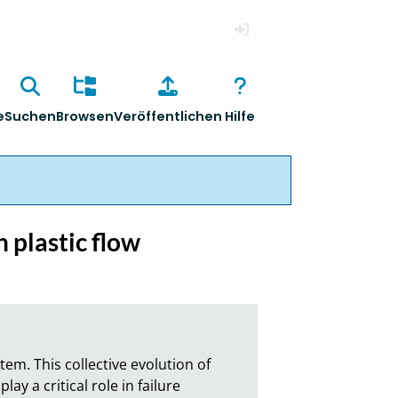
Anmelden
e
Suchen
Browsen
Veröffentlichen
Hilfe
h plastic flow
tem. This collective evolution of 
y a critical role in failure 