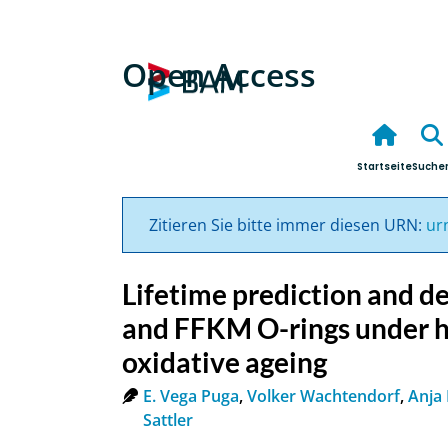
Open Access
Startseite
Suche
Zitieren Sie bitte immer diesen URN:
ur
Lifetime prediction and 
and FFKM O-rings under 
oxidative ageing
E. Vega Puga
,
Volker Wachtendorf
,
Anja
Sattler