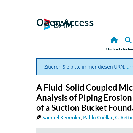
Open Access
Startseite
Suche
Zitieren Sie bitte immer diesen URN:
ur
A Fluid-Solid Coupled Mic
Analysis of Piping Erosion
of a Suction Bucket Found
Samuel Kemmler
,
Pablo Cuéllar
,
C. Retti