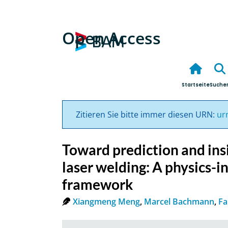
Open Access
Startseite
Suche
Zitieren Sie bitte immer diesen URN:
ur
Toward prediction and insi
laser welding: A physics-
framework
Xiangmeng Meng
,
Marcel Bachmann
,
Fa