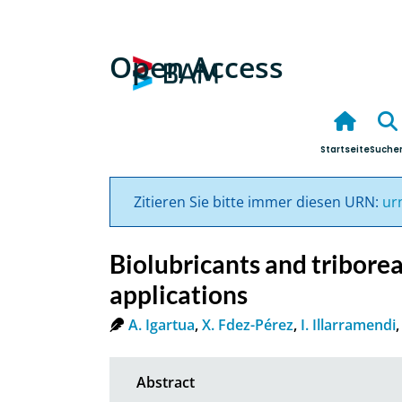
Open Access
Startseite
Suche
Zitieren Sie bitte immer diesen URN:
ur
Biolubricants and tribore
applications
A. Igartua
,
X. Fdez-Pérez
,
I. Illarramendi