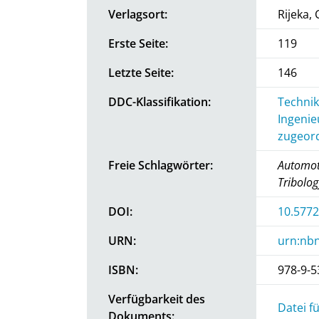
Verlagsort:
Rijeka, 
Erste Seite:
119
Letzte Seite:
146
DDC-Klassifikation:
Technik
Ingenie
zugeord
Freie Schlagwörter:
Automoti
Tribolog
DOI:
10.577
URN:
urn:nbn
ISBN:
978-9-5
Verfügbarkeit des
Datei f
Dokuments: