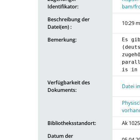
Identifikator:
bam/fr
Beschreibung der
10:29 mi
Datei(en) :
Bemerkung:
Es gi
(deut
zugeh
paral
is in
Verfügbarkeit des
Datei i
Dokuments:
Physisc
vorhand
Bibliotheksstandort:
Ak 1025
Datum der
05.04.2